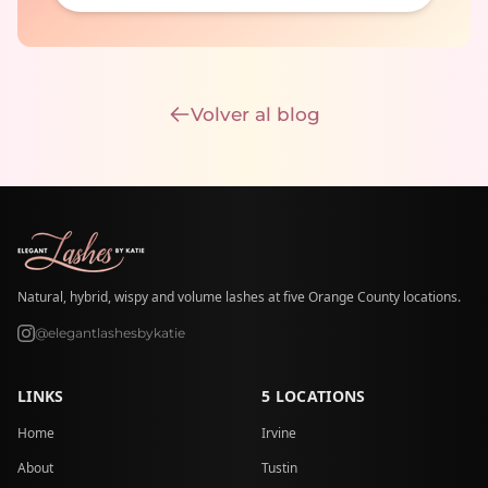
Volver al blog
Natural, hybrid, wispy and volume lashes at five Orange County locations.
@elegantlashesbykatie
LINKS
5 LOCATIONS
Home
Irvine
About
Tustin